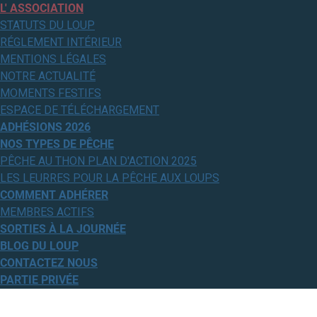
L' ASSOCIATION
STATUTS DU LOUP
RÉGLEMENT INTÉRIEUR
MENTIONS LÉGALES
NOTRE ACTUALITÉ
MOMENTS FESTIFS
ESPACE DE TÉLÉCHARGEMENT
ADHÉSIONS 2026
NOS TYPES DE PÊCHE
PÊCHE AU THON PLAN D'ACTION 2025
LES LEURRES POUR LA PÊCHE AUX LOUPS
COMMENT ADHÉRER
MEMBRES ACTIFS
SORTIES À LA JOURNÉE
BLOG DU LOUP
CONTACTEZ NOUS
PARTIE PRIVÉE